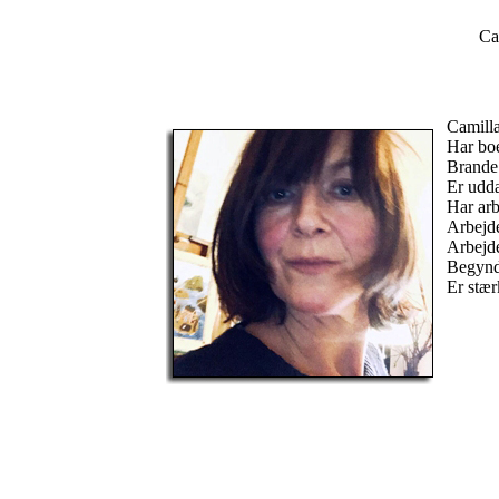
Ca
Camilla
Har boe
Brande 
Er udd
Har arb
Arbejde
Arbejd
Begyndt
Er stær